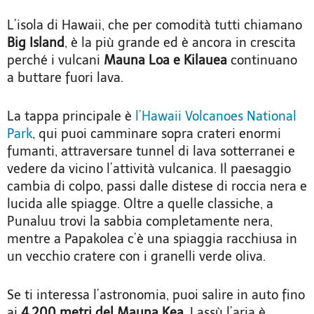
L’isola di Hawaii, che per comodità tutti chiamano
Big Island
, è la più grande ed è ancora in crescita
perché i vulcani
Mauna Loa e Kilauea
continuano
a buttare fuori lava.
La tappa principale è
l’Hawaii Volcanoes National
Park
, qui puoi camminare sopra crateri enormi
fumanti, attraversare tunnel di lava sotterranei e
vedere da vicino l’attività vulcanica. Il paesaggio
cambia di colpo, passi dalle distese di roccia nera e
lucida alle spiagge. Oltre a quelle classiche, a
Punaluu trovi la sabbia completamente nera,
mentre a Papakolea c’è una spiaggia racchiusa in
un vecchio cratere con i granelli verde oliva.
Se ti interessa l’astronomia, puoi salire in auto fino
ai
4.200 metri del Mauna Kea.
Lassù l’aria è