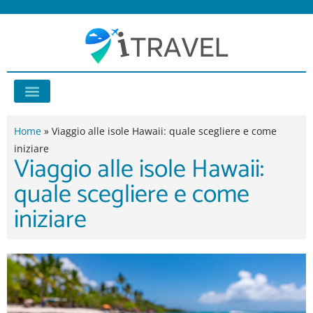
Vai
al
contenuto
Consigli di viaggio
Home
»
Viaggio alle isole Hawaii: quale scegliere e come
iniziare
Viaggio alle isole Hawaii:
quale scegliere e come
iniziare