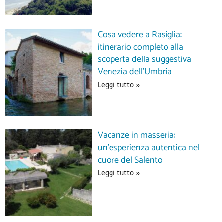
Cosa vedere a Rasiglia:
itinerario completo alla
scoperta della suggestiva
Venezia dell’Umbria
Leggi tutto »
Vacanze in masseria:
un’esperienza autentica nel
cuore del Salento
Leggi tutto »