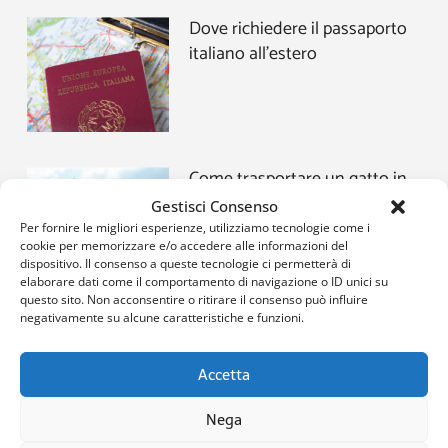
Dove richiedere il passaporto
italiano all’estero
Come trasportare un gatto in
aereo: le cose da sapere prima
Gestisci Consenso
di partire
Per fornire le migliori esperienze, utilizziamo tecnologie come i
cookie per memorizzare e/o accedere alle informazioni del
dispositivo. Il consenso a queste tecnologie ci permetterà di
elaborare dati come il comportamento di navigazione o ID unici su
questo sito. Non acconsentire o ritirare il consenso può influire
negativamente su alcune caratteristiche e funzioni.
Come organizzare una
vacanza low cost
Accetta
Nega