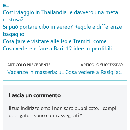
e…
Costi viaggio in Thailandia: è davvero una meta
costosa?
Si può portare cibo in aereo? Regole e differenze
bagaglio
Cosa fare e visitare alle Isole Tremiti: come…
Cosa vedere e fare a Bari: 12 idee imperdibili
ARTICOLO PRECEDENTE
ARTICOLO SUCCESSIVO
Vacanze in masseria: un’esperienza autentica nel cuore del Salento
Cosa vedere a Rasiglia: itinerario completo alla scoperta della suggestiva Venezia dell’Umbria
Lascia un commento
Il tuo indirizzo email non sarà pubblicato.
I campi
obbligatori sono contrassegnati
*