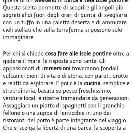
quella di un
weekend in barca a vela isole pontine
.
Questa scelta permette di scoprire gli angoli più
segreti al di fuori degli orari di punta, di svegliarsi
con un tuffo in una caletta deserta e di ammirare
cieli stellati che sulla terraferma si possono solo
immaginare.
Per chi si chiede
cosa fare alle isole pontine
oltre a
godersi il mare, le risposte sono tante. Gli
appassionati di
immersioni
troveranno fondali
vulcanici pieni di vita e di storia, con pareti, grotte
e relitti da esplorare. E poi c’è la
cucina
, semplice e
straordinaria, basata su pesce freschissimo,
verdure locali e ricette tramandate da generazioni.
Assaggiare un piatto di spaghetti con il granchio
fellone o una zuppa di lenticchie in uno dei
ristoranti del porto è parte integrante del viaggio.
Che si scelga la libertà di una barca, la scoperta a