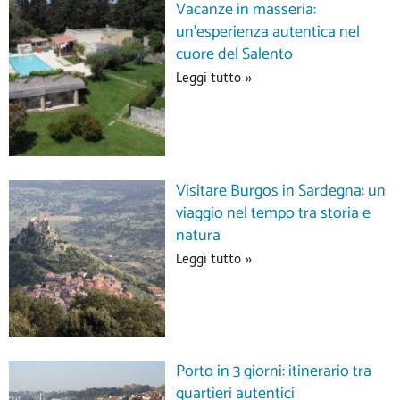
Vacanze in masseria:
un’esperienza autentica nel
cuore del Salento
Leggi tutto »
Visitare Burgos in Sardegna: un
viaggio nel tempo tra storia e
natura
Leggi tutto »
Porto in 3 giorni: itinerario tra
quartieri autentici