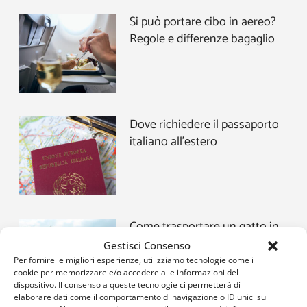
Si può portare cibo in aereo?
Regole e differenze bagaglio
Dove richiedere il passaporto
italiano all’estero
Come trasportare un gatto in
aereo: le cose da sapere prima
Gestisci Consenso
di partire
Per fornire le migliori esperienze, utilizziamo tecnologie come i
cookie per memorizzare e/o accedere alle informazioni del
dispositivo. Il consenso a queste tecnologie ci permetterà di
elaborare dati come il comportamento di navigazione o ID unici su