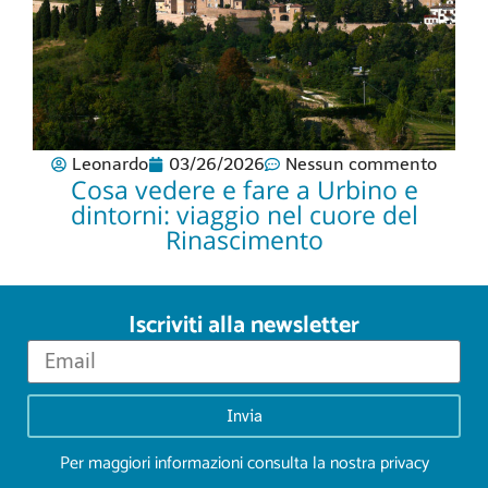
Leonardo
03/26/2026
Nessun commento
Cosa vedere e fare a Urbino e
dintorni: viaggio nel cuore del
Rinascimento
Iscriviti alla newsletter
Invia
Per maggiori informazioni consulta la nostra
privacy