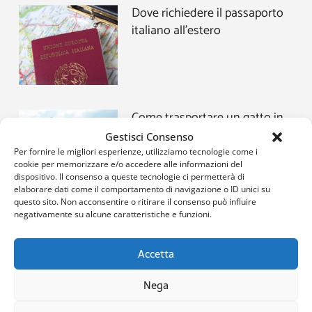
Dove richiedere il passaporto
italiano all’estero
Come trasportare un gatto in
aereo: le cose da sapere prima
Gestisci Consenso
di partire
Per fornire le migliori esperienze, utilizziamo tecnologie come i
cookie per memorizzare e/o accedere alle informazioni del
dispositivo. Il consenso a queste tecnologie ci permetterà di
elaborare dati come il comportamento di navigazione o ID unici su
questo sito. Non acconsentire o ritirare il consenso può influire
negativamente su alcune caratteristiche e funzioni.
Come organizzare una
vacanza low cost
Accetta
Nega