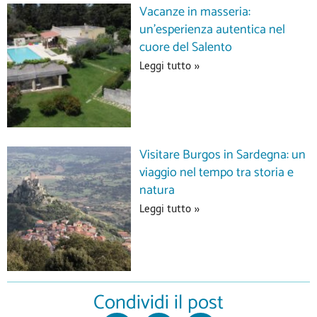
Vacanze in masseria:
un’esperienza autentica nel
cuore del Salento
Leggi tutto »
Visitare Burgos in Sardegna: un
viaggio nel tempo tra storia e
natura
Leggi tutto »
Condividi il post