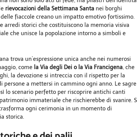
na non sono solo atti di fede, ma pilastri dell’identità
le
rievocazioni della Settimana Santa
nei borghi
ce delle fiaccole creano un impatto emotivo fortissimo.
e arredi storici che costituiscono la memoria visiva
ale che unisce la popolazione intorno a simboli e
diana trova un’espressione unica anche nei numerosi
rinaggio, come
la Via degli Dei o la Via Francigena
, che
ghi, la devozione si intreccia con il rispetto per la
di persone a mettersi in cammino ogni anno. Le sagre
sì lo scenario perfetto per riscoprire antichi canti
 patrimonio immateriale che rischierebbe di svanire. S
e trasforma ogni cerimonia in un momento di
a storica.
toriche e dei palii