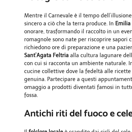
Mentre il Carnevale è il tempo dell’illusio
sincero a ciò che la terra produce. In
Emili
onorare, trasformando il raccolto in un eve
romagnole sono nate per riscoprire sapori c
richiedono ore di preparazione e una pazienz
Sant
’Agata Feltria
alla cultura lagunare dell
con cui si racconta un ambiente naturale. I
cucine collettive dove la fedeltà alle ricet
genuina. Partecipare a questi appuntamenti 
omaggio a prodotti diventati famosi in tutt
fossa.
Antichi riti del fuoco e cel
Il
folclore locale
è scandito dai cicli del sole