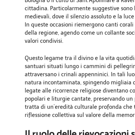
Bologna o il culto di Sant’Apollinare a Raven
cittadina. Particolarmente suggestive sono 
medievali, dove il silenzio assoluto e la lu
In queste occasioni riemergono canti corali 
della regione, agendo come un collante soci
valori condivisi.
Questo legame tra il divino e la vita quoti
santuari situati lungo i cammini di pelleg
attraversano i crinali appenninici. In tali luo
natura incontaminata, spingendo migliaia 
legate alle ricorrenze religiose diventano co
popolari e liturgie cantate, preservando un
tratta di un’eredità culturale profonda ch
riflessione collettiva sul valore della memori
Il ruolo delle rievocazioni s