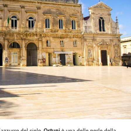
l’azzurro del cielo,
Ostuni
è una delle perle della