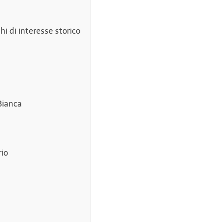
i di interesse storico
 Bianca
rio