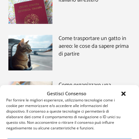
Come trasportare un gatto in
aereo: le cose da sapere prima
di partire
Come organizzare una
vacanza low cost
Gestisci Consenso
Per fornire le migliori esperienze, utilizziamo tecnologie come i
cookie per memorizzare e/o accedere alle informazioni del
dispositivo. Il consenso a queste tecnologie ci permetterà di
elaborare dati come il comportamento di navigazione o ID unici su
questo sito. Non acconsentire o ritirare il consenso può influire
negativamente su alcune caratteristiche e funzioni.
Dai weekend autunnali alle