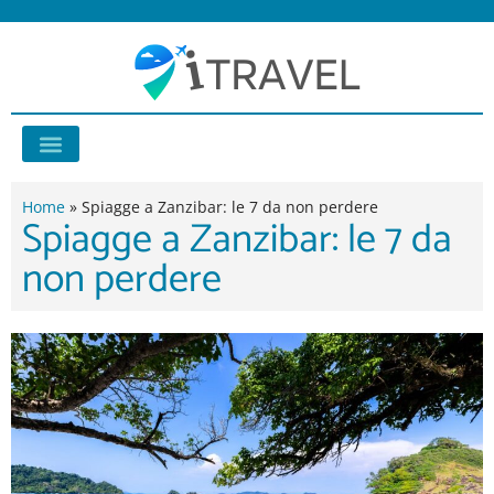
Vai
al
contenuto
Consigli di viaggio
Home
»
Spiagge a Zanzibar: le 7 da non perdere
Spiagge a Zanzibar: le 7 da
non perdere