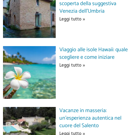
scoperta della suggestiva
Venezia dell’Umbria
Leggi tutto »
Viaggio alle isole Hawaii: quale
scegliere e come iniziare
Leggi tutto »
Vacanze in masseria:
un’esperienza autentica nel
cuore del Salento
Leggi tutto »