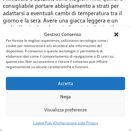
consigliabile portare abbigliamento a strati per
adattarsi a eventuali cambi di temperatura tra il
giorno e la sera. Avere una giacca leggera e un
ombrello pieghevole, quindi, può rivelarsi utile
Gestisci Consenso
poiché le piogge sono poche, ma imprevedibili.
Per fornire le migliori esperienze, utilizziamo tecnologie come i
cookie per memorizzare e/o accedere alle informazioni del
In estate
, quando le temperature possono
dispositivo. Il consenso a queste tecnologie ci permetterà di
elaborare dati come il comportamento di navigazione o ID unici su
superare i 30°C, meglio optare per abiti leggeri in
questo sito. Non acconsentire o ritirare il consenso può influire
tessuti traspiranti, insieme a cappello, occhiali da
negativamente su alcune caratteristiche e funzioni.
sole e una buona crema solare. Scarpe comode e
traspiranti sono indispensabili per esplorare il
Accetta
centro storico, perché presenta spesso strade
acciottolate.
Nega
Visualizza preferenze
In inverno
, il clima è generalmente mite, ma è
consigliabile avere un giaccone o un piumino
Cookie Policy
Dichiarazione sulla Privacy
leggero per le serate più fresche, insieme a scarpe