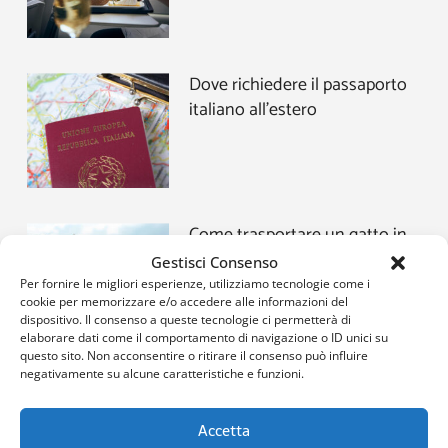
Dove richiedere il passaporto
italiano all’estero
Come trasportare un gatto in
aereo: le cose da sapere prima
Gestisci Consenso
di partire
Per fornire le migliori esperienze, utilizziamo tecnologie come i
cookie per memorizzare e/o accedere alle informazioni del
dispositivo. Il consenso a queste tecnologie ci permetterà di
elaborare dati come il comportamento di navigazione o ID unici su
questo sito. Non acconsentire o ritirare il consenso può influire
negativamente su alcune caratteristiche e funzioni.
Come organizzare una
vacanza low cost
Accetta