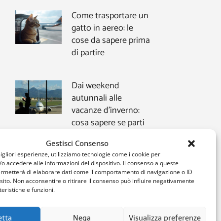
Come trasportare un
gatto in aereo: le
cose da sapere prima
di partire
Dai weekend
autunnali alle
vacanze d’inverno:
cosa sapere se parti
dall’aeroporto di Orio
Gestisci Consenso
al Serio
migliori esperienze, utilizziamo tecnologie come i cookie per
 accedere alle informazioni del dispositivo. Il consenso a queste
ermetterà di elaborare dati come il comportamento di navigazione o ID
 sito. Non acconsentire o ritirare il consenso può influire negativamente
eristiche e funzioni.
etta
Nega
Visualizza preferenze